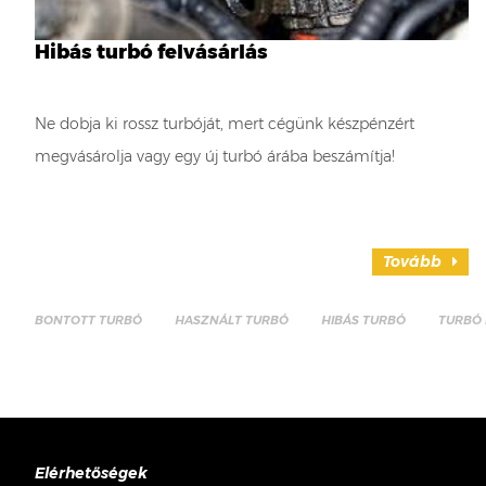
Hibás turbó felvásárlás
Ne dobja ki rossz turbóját, mert cégünk készpénzért
megvásárolja vagy egy új turbó árába beszámítja!
Tovább
BONTOTT TURBÓ
HASZNÁLT TURBÓ
HIBÁS TURBÓ
TURBÓ 
Elérhetőségek