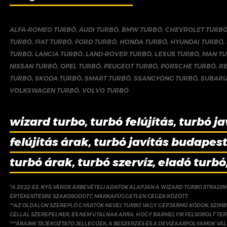
ALFA-ROMEO TURBÓ
,
AUDI TURBÓ
,
BMW TURBÓ
,
CHEVROLET TURB
TURBÓ
,
FIAT TURBÓ
,
FORD TURBÓ
,
HONDA TURBÓ
,
HYUNDAI TURBÓ
,
TURBÓ
,
LANCIA TURBÓ
,
LAND-ROVER TURBÓ
,
LEXUS TURBÓ
,
MAN T
NISSAN TURBÓ
,
OPEL TURBÓ
,
PEUGEOT TURBÓ
,
PORSCHE TURBÓ
,
R
TURBÓ
,
SKODA TURBÓ
,
SMART TURBÓ
,
SSANGYONG TURBÓ
,
SUBARU
VOLKSWAGEN TURBÓ
,
VOLVO TURBÓ
wizard turbo, turbó felújítás, turbó ja
felújítás árak, turbó javítás budapest,
turbó árak, turbó szervíz, eladó turbó
*A 2022-ES, NYÍLVÁNOS ÁRBEVÉTELI ADATOK ALAPJÁN A WIZARD TURBO (ITRADI
ÉRTÉKESÍTÉSRE SZAKOSODOTT, MÁRKAFÜGGETLEN CÉGEK KÖZÖTT.
**AZ OLDALON SZEREPLŐ GYÁRTÓK NEVEI, TURBÓ VAGY GÉPJÁRMŰ KÓDOK, SZIMB
CÉLLAL SZEREPELNEK, ÉS NEM UTALNAK ARRA, HOGY BÁRMELYIK FELSOROLT TE
***ÁRAINK TÁJÉKOZTATÓ JELLEGŰEK, A BESZERZÉS ÉS A DEVIZAÁRFOLYAMOK V