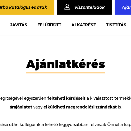
urbo katalógus és árak
Viszonteladók
Ajá
JAVÍTÁS
FELÚJÍTOTT
ALKATRÉSZ
TISZTÍTÁS
Ajánlatkérés
segítségével egyszerűen
felteheti kérdéseit
a kiválasztott termék
árajánlatot
vagy
elküldheti megrendelési szándékát
is.
ése után kollégáink a lehető leggyorsabban felveszik Önnel a kap