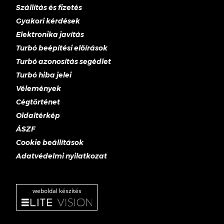
Szállítás és fizetés
Gyakori kérdések
Elektronika javítás
Turbó beépítési előírások
Turbó azonosítás segédlet
Turbó hiba jelei
Vélemények
Cégtörténet
Oldaltérkép
ÁSZF
Cookie beállítások
Adatvédelmi nyilatkozat
weboldal készítés