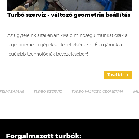
Turbó szerviz - változó geometria beállítás
Az ügyfeleink által elvárt kiváló minőségű munkát csak a
legmodernebb gépekkel lehet elvégezni. Élen járunk a
legújabb technológiák bevezetésében!
Tovább
FELVÁSÁRLÁS
TURBÓ SZERVIZ
TURBÓ VÁLTOZÓ GEOMETRIA
VÁ
Forgalmazott turbók: