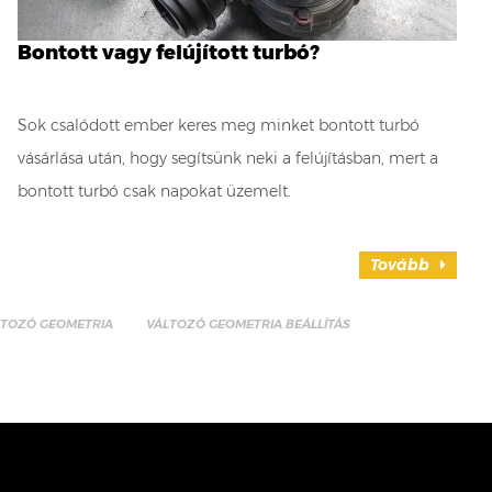
Bontott vagy felújított turbó?
Sok csalódott ember keres meg minket bontott turbó
vásárlása után, hogy segítsünk neki a felújításban, mert a
bontott turbó csak napokat üzemelt.
Tovább
LTOZÓ GEOMETRIA
VÁLTOZÓ GEOMETRIA BEÁLLÍTÁS