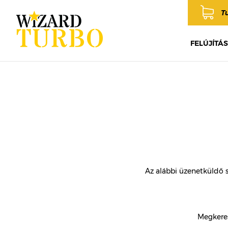
T
FELÚJÍTÁS
Az alábbi üzenetküldő 
Megkeres