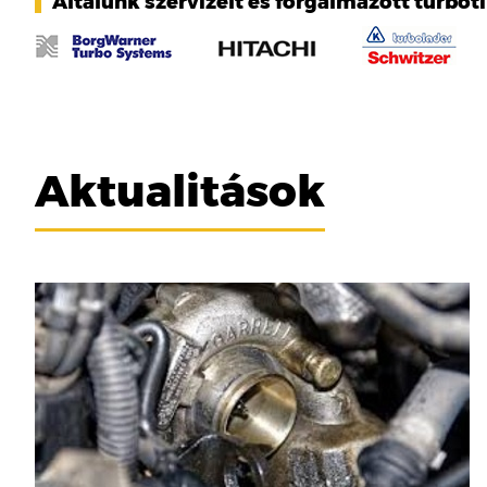
Általunk szervizelt és forgalmazott turbót
Aktualitások