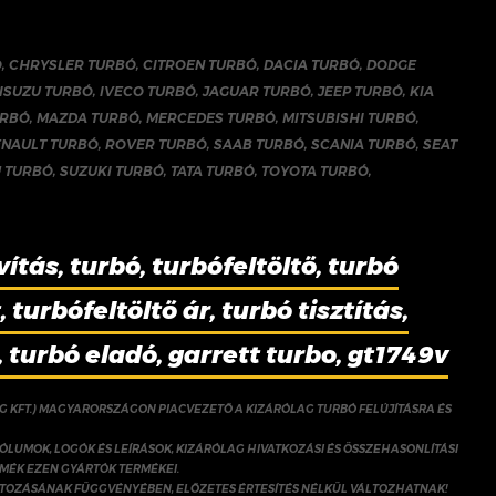
Ó
,
CHRYSLER TURBÓ
,
CITROEN TURBÓ
,
DACIA TURBÓ
,
DODGE
ISUZU TURBÓ
,
IVECO TURBÓ
,
JAGUAR TURBÓ
,
JEEP TURBÓ
,
KIA
URBÓ
,
MAZDA TURBÓ
,
MERCEDES TURBÓ
,
MITSUBISHI TURBÓ
,
ENAULT TURBÓ
,
ROVER TURBÓ
,
SAAB TURBÓ
,
SCANIA TURBÓ
,
SEAT
 TURBÓ
,
SUZUKI TURBÓ
,
TATA TURBÓ
,
TOYOTA TURBÓ
,
vítás, turbó, turbófeltöltő, turbó
 turbófeltöltő ár, turbó tisztítás,
, turbó eladó, garrett turbo, gt1749v
NG KFT.) MAGYARORSZÁGON PIACVEZETŐ A KIZÁRÓLAG TURBÓ FELÚJÍTÁSRA ÉS
ÓLUMOK, LOGÓK ÉS LEÍRÁSOK, KIZÁRÓLAG HIVATKOZÁSI ÉS ÖSSZEHASONLÍTÁSI
RMÉK EZEN GYÁRTÓK TERMÉKEI.
ÁLTOZÁSÁNAK FÜGGVÉNYÉBEN, ELŐZETES ÉRTESÍTÉS NÉLKÜL VÁLTOZHATNAK!