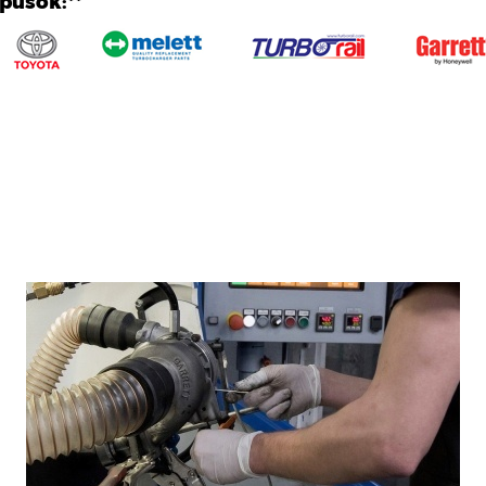
ípusok:**