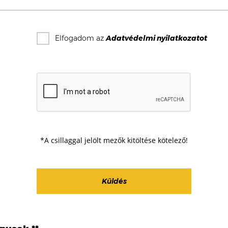
Elfogadom az
Adatvédelmi nyilatkozat
ot
*A csillaggal jelölt mezők kitöltése kötelező!