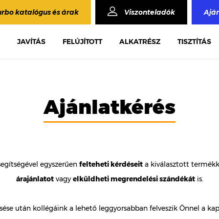
urbo katalógus és árak
Viszonteladók
Ajá
JAVÍTÁS
FELÚJÍTOTT
ALKATRÉSZ
TISZTÍTÁS
Ajánlatkérés
segítségével egyszerűen
felteheti kérdéseit
a kiválasztott termék
árajánlatot
vagy
elküldheti megrendelési szándékát
is.
ése után kollégáink a lehető leggyorsabban felveszik Önnel a kap