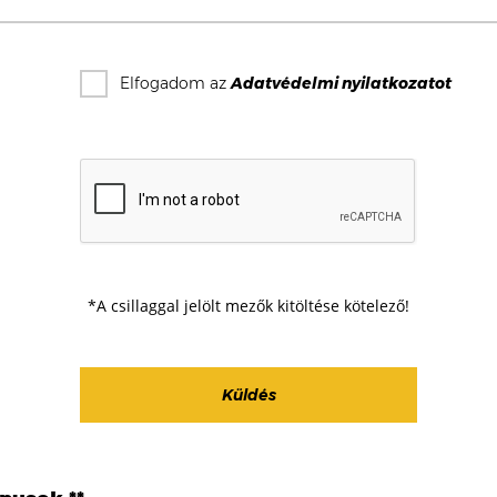
Elfogadom az
Adatvédelmi nyilatkozat
ot
*A csillaggal jelölt mezők kitöltése kötelező!