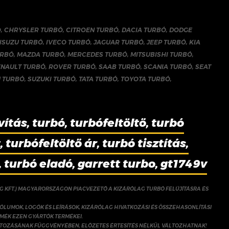
Ó
,
CHRYSLER TURBÓ
,
CITROEN TURBÓ
,
DACIA TURBÓ
,
DODGE
ISUZU TURBÓ
,
IVECO TURBÓ
,
JAGUAR TURBÓ
,
JEEP TURBÓ
,
KIA
URBÓ
,
MAZDA TURBÓ
,
MERCEDES TURBÓ
,
MITSUBISHI TURBÓ
,
ENAULT TURBÓ
,
ROVER TURBÓ
,
SAAB TURBÓ
,
SCANIA TURBÓ
,
SEAT
 TURBÓ
,
SUZUKI TURBÓ
,
TATA TURBÓ
,
TOYOTA TURBÓ
,
vítás, turbó, turbófeltöltő, turbó
 turbófeltöltő ár, turbó tisztítás,
, turbó eladó, garrett turbo, gt1749v
NG KFT.) MAGYARORSZÁGON PIACVEZETŐ A KIZÁRÓLAG TURBÓ FELÚJÍTÁSRA ÉS
ÓLUMOK, LOGÓK ÉS LEÍRÁSOK, KIZÁRÓLAG HIVATKOZÁSI ÉS ÖSSZEHASONLÍTÁSI
RMÉK EZEN GYÁRTÓK TERMÉKEI.
ÁLTOZÁSÁNAK FÜGGVÉNYÉBEN, ELŐZETES ÉRTESÍTÉS NÉLKÜL VÁLTOZHATNAK!