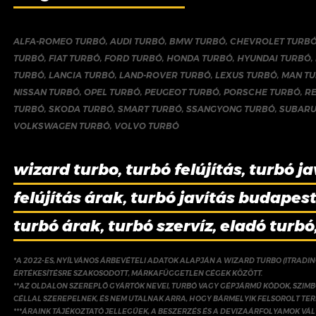
ALFA-ROMEO TURBÓ
,
AUDI TURBÓ
,
BMW TURBÓ
,
CHEVROLET TURB
TURBÓ
,
FIAT TURBÓ
,
FORD TURBÓ
,
HONDA TURBÓ
,
HYUNDAI TURBÓ
,
TURBÓ
,
LANCIA TURBÓ
,
LAND-ROVER TURBÓ
,
LEXUS TURBÓ
,
MAN T
NISSAN TURBÓ
,
OPEL TURBÓ
,
PEUGEOT TURBÓ
,
PORSCHE TURBÓ
,
R
TURBÓ
,
SKODA TURBÓ
,
SMART TURBÓ
,
SSANGYONG TURBÓ
,
SUBARU
VOLKSWAGEN TURBÓ
,
VOLVO TURBÓ
wizard turbo, turbó felújítás, turbó ja
felújítás árak, turbó javítás budapest,
turbó árak, turbó szervíz, eladó turbó
*A 2022-ES, NYÍLVÁNOS ÁRBEVÉTELI ADATOK ALAPJÁN A WIZARD TURBO (ITRADI
ÉRTÉKESÍTÉSRE SZAKOSODOTT, MÁRKAFÜGGETLEN CÉGEK KÖZÖTT.
**AZ OLDALON SZEREPLŐ GYÁRTÓK NEVEI, TURBÓ VAGY GÉPJÁRMŰ KÓDOK, SZIMB
CÉLLAL SZEREPELNEK, ÉS NEM UTALNAK ARRA, HOGY BÁRMELYIK FELSOROLT TE
***ÁRAINK TÁJÉKOZTATÓ JELLEGŰEK, A BESZERZÉS ÉS A DEVIZAÁRFOLYAMOK V