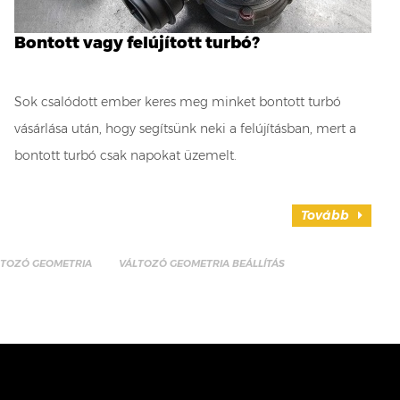
Bontott vagy felújított turbó?
Sok csalódott ember keres meg minket bontott turbó
vásárlása után, hogy segítsünk neki a felújításban, mert a
bontott turbó csak napokat üzemelt.
Tovább
LTOZÓ GEOMETRIA
VÁLTOZÓ GEOMETRIA BEÁLLÍTÁS