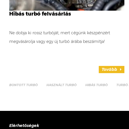
Hibás turbó felvásárlás
Ne dobja ki rossz turbóját, mert cégünk készpénzért
megvásárolja vagy egy új turbó árába beszámítja!
Tovább
BONTOTT TURBÓ
HASZNÁLT TURBÓ
HIBÁS TURBÓ
TURBÓ 
Elérhetőségek