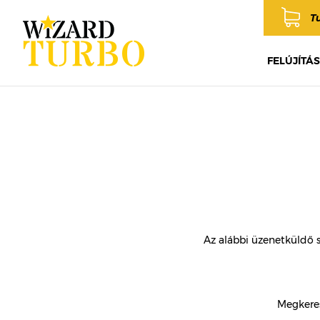
T
FELÚJÍTÁS
Az alábbi üzenetküldő 
Megkeres