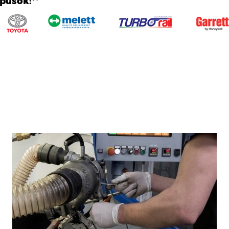
ípusok:**