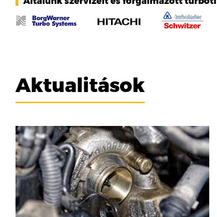
Általunk szervizelt és forgalmazott turbót
Aktualitások