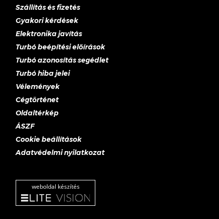
Szállítás és fizetés
Gyakori kérdések
Elektronika javítás
Turbó beépítési előírások
Turbó azonosítás segédlet
Turbó hiba jelei
Vélemények
Cégtörténet
Oldaltérkép
ÁSZF
Cookie beállítások
Adatvédelmi nyilatkozat
weboldal készítés