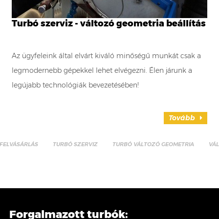
Turbó szerviz - változó geometria beállítás
Az ügyfeleink által elvárt kiváló minőségű munkát csak a
legmodernebb gépekkel lehet elvégezni. Élen járunk a
legújabb technológiák bevezetésében!
Tovább
FELVÁSÁRLÁS
TURBÓ SZERVIZ
TURBÓ VÁLTOZÓ GEOMETRIA
VÁ
Forgalmazott turbók: