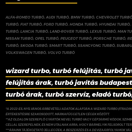
ALFA-ROMEO TURBÓ
,
AUDI TURBÓ
,
BMW TURBÓ
,
CHEVROLET TURB
TURBÓ
,
FIAT TURBÓ
,
FORD TURBÓ
,
HONDA TURBÓ
,
HYUNDAI TURBÓ
,
TURBÓ
,
LANCIA TURBÓ
,
LAND-ROVER TURBÓ
,
LEXUS TURBÓ
,
MAN T
NISSAN TURBÓ
,
OPEL TURBÓ
,
PEUGEOT TURBÓ
,
PORSCHE TURBÓ
,
R
TURBÓ
,
SKODA TURBÓ
,
SMART TURBÓ
,
SSANGYONG TURBÓ
,
SUBARU
VOLKSWAGEN TURBÓ
,
VOLVO TURBÓ
wizard turbo, turbó felújítás, turbó ja
felújítás árak, turbó javítás budapest,
turbó árak, turbó szervíz, eladó turbó
*A 2022-ES, NYÍLVÁNOS ÁRBEVÉTELI ADATOK ALAPJÁN A WIZARD TURBO (ITRADI
ÉRTÉKESÍTÉSRE SZAKOSODOTT, MÁRKAFÜGGETLEN CÉGEK KÖZÖTT.
**AZ OLDALON SZEREPLŐ GYÁRTÓK NEVEI, TURBÓ VAGY GÉPJÁRMŰ KÓDOK, SZIMB
CÉLLAL SZEREPELNEK, ÉS NEM UTALNAK ARRA, HOGY BÁRMELYIK FELSOROLT TE
***ÁRAINK TÁJÉKOZTATÓ JELLEGŰEK, A BESZERZÉS ÉS A DEVIZAÁRFOLYAMOK V