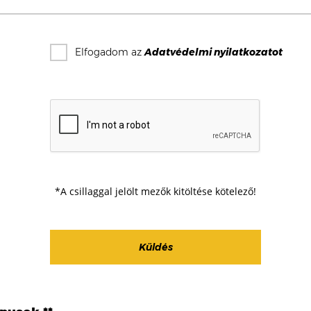
Elfogadom az
Adatvédelmi nyilatkozat
ot
*A csillaggal jelölt mezők kitöltése kötelező!