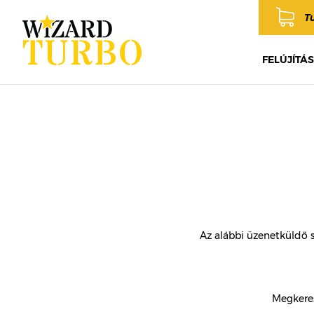
T
FELÚJÍTÁS
Az alábbi üzenetküldő 
Megkeres