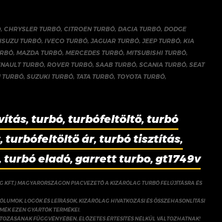
Ó
,
CHRYSLER TURBÓ
,
CITROEN TURBÓ
,
DACIA TURBÓ
,
DODGE
ISUZU TURBÓ
,
IVECO TURBÓ
,
JAGUAR TURBÓ
,
JEEP TURBÓ
,
KIA
URBÓ
,
MAZDA TURBÓ
,
MERCEDES TURBÓ
,
MITSUBISHI TURBÓ
,
ENAULT TURBÓ
,
ROVER TURBÓ
,
SAAB TURBÓ
,
SCANIA TURBÓ
,
SEAT
 TURBÓ
,
SUZUKI TURBÓ
,
TATA TURBÓ
,
TOYOTA TURBÓ
,
vítás, turbó, turbófeltöltő, turbó
 turbófeltöltő ár, turbó tisztítás,
, turbó eladó, garrett turbo, gt1749v
NG KFT.) MAGYARORSZÁGON PIACVEZETŐ A KIZÁRÓLAG TURBÓ FELÚJÍTÁSRA ÉS
ÓLUMOK, LOGÓK ÉS LEÍRÁSOK, KIZÁRÓLAG HIVATKOZÁSI ÉS ÖSSZEHASONLÍTÁSI
RMÉK EZEN GYÁRTÓK TERMÉKEI.
ÁLTOZÁSÁNAK FÜGGVÉNYÉBEN, ELŐZETES ÉRTESÍTÉS NÉLKÜL VÁLTOZHATNAK!