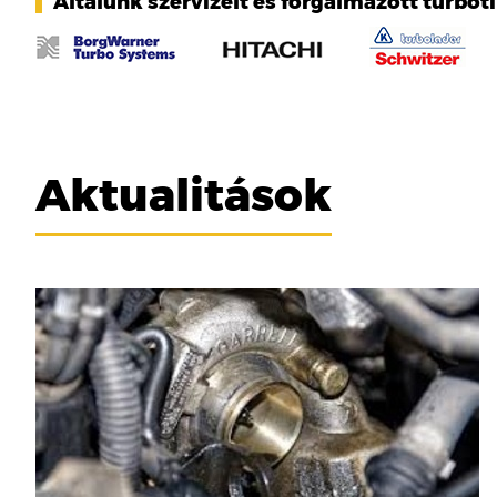
Általunk szervizelt és forgalmazott turbót
Aktualitások