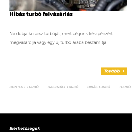
Hibás turbó felvásárlás
Ne dobja ki rossz turbóját, mert cégünk készpénzért
megvásárolja vagy egy új turbó árába beszámítja!
Tovább
BONTOTT TURBÓ
HASZNÁLT TURBÓ
HIBÁS TURBÓ
TURBÓ 
Elérhetőségek