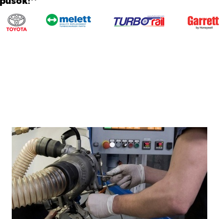
ípusok:**