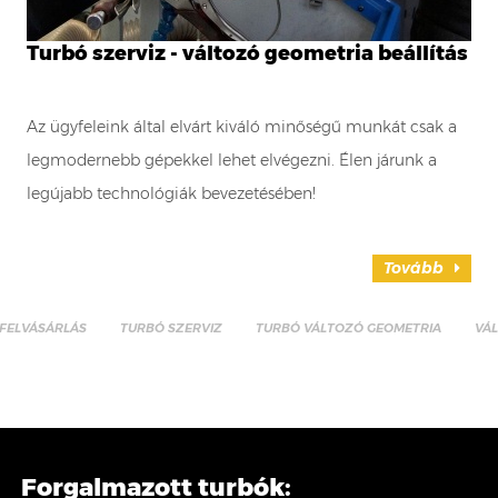
Turbó szerviz - változó geometria beállítás
Az ügyfeleink által elvárt kiváló minőségű munkát csak a
legmodernebb gépekkel lehet elvégezni. Élen járunk a
legújabb technológiák bevezetésében!
Tovább
FELVÁSÁRLÁS
TURBÓ SZERVIZ
TURBÓ VÁLTOZÓ GEOMETRIA
VÁ
Forgalmazott turbók: