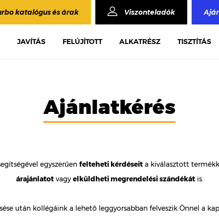
urbo katalógus és árak
Viszonteladók
Ajá
JAVÍTÁS
FELÚJÍTOTT
ALKATRÉSZ
TISZTÍTÁS
Ajánlatkérés
segítségével egyszerűen
felteheti kérdéseit
a kiválasztott termék
árajánlatot
vagy
elküldheti megrendelési szándékát
is.
ése után kollégáink a lehető leggyorsabban felveszik Önnel a kap