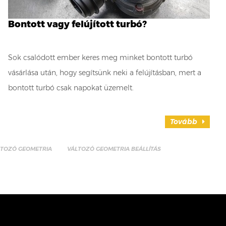
Bontott vagy felújított turbó?
Sok csalódott ember keres meg minket bontott turbó
vásárlása után, hogy segítsünk neki a felújításban, mert a
bontott turbó csak napokat üzemelt.
Tovább
LTOZÓ GEOMETRIA
VÁLTOZÓ GEOMETRIA BEÁLLÍTÁS