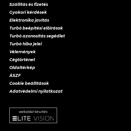
Szállítás és fizetés
Gyakori kérdések
Elektronika javítás
Turbó beépítési előírások
Turbó azonosítás segédlet
Turbó hiba jelei
Vélemények
Cégtörténet
Oldaltérkép
ÁSZF
Cookie beállítások
Adatvédelmi nyilatkozat
weboldal készítés