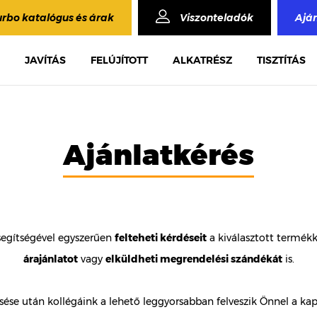
urbo katalógus és árak
Viszonteladók
Ajá
JAVÍTÁS
FELÚJÍTOTT
ALKATRÉSZ
TISZTÍTÁS
Ajánlatkérés
segítségével egyszerűen
felteheti kérdéseit
a kiválasztott termék
árajánlatot
vagy
elküldheti megrendelési szándékát
is.
ése után kollégáink a lehető leggyorsabban felveszik Önnel a kap