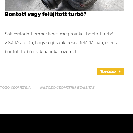
Bontott vagy felújított turbó?
Sok csalódott ember keres meg minket bontott turbó
vásárlása után, hogy segítsünk neki a felújításban, mert a
bontott turbó csak napokat üzemelt.
Tovább
LTOZÓ GEOMETRIA
VÁLTOZÓ GEOMETRIA BEÁLLÍTÁS