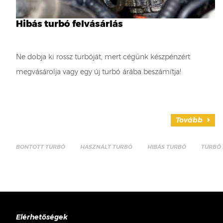
Hibás turbó felvásárlás
Ne dobja ki rossz turbóját, mert cégünk készpénzért
megvásárolja vagy egy új turbó árába beszámítja!
Tovább
BONTOTT TURBÓ
HASZNÁLT TURBÓ
HIBÁS TURBÓ
TURBÓ 
Elérhetőségek