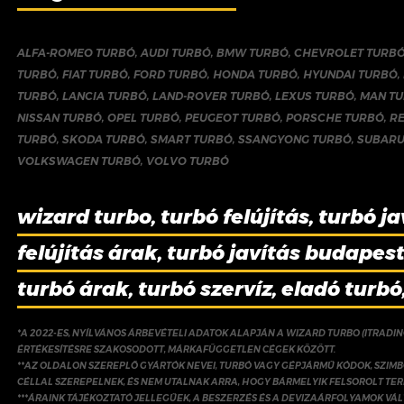
ALFA-ROMEO TURBÓ
,
AUDI TURBÓ
,
BMW TURBÓ
,
CHEVROLET TURB
TURBÓ
,
FIAT TURBÓ
,
FORD TURBÓ
,
HONDA TURBÓ
,
HYUNDAI TURBÓ
,
TURBÓ
,
LANCIA TURBÓ
,
LAND-ROVER TURBÓ
,
LEXUS TURBÓ
,
MAN T
NISSAN TURBÓ
,
OPEL TURBÓ
,
PEUGEOT TURBÓ
,
PORSCHE TURBÓ
,
R
TURBÓ
,
SKODA TURBÓ
,
SMART TURBÓ
,
SSANGYONG TURBÓ
,
SUBARU
VOLKSWAGEN TURBÓ
,
VOLVO TURBÓ
wizard turbo, turbó felújítás, turbó ja
felújítás árak, turbó javítás budapest,
turbó árak, turbó szervíz, eladó turbó
*A 2022-ES, NYÍLVÁNOS ÁRBEVÉTELI ADATOK ALAPJÁN A WIZARD TURBO (ITRADI
ÉRTÉKESÍTÉSRE SZAKOSODOTT, MÁRKAFÜGGETLEN CÉGEK KÖZÖTT.
**AZ OLDALON SZEREPLŐ GYÁRTÓK NEVEI, TURBÓ VAGY GÉPJÁRMŰ KÓDOK, SZIMB
CÉLLAL SZEREPELNEK, ÉS NEM UTALNAK ARRA, HOGY BÁRMELYIK FELSOROLT TE
***ÁRAINK TÁJÉKOZTATÓ JELLEGŰEK, A BESZERZÉS ÉS A DEVIZAÁRFOLYAMOK V