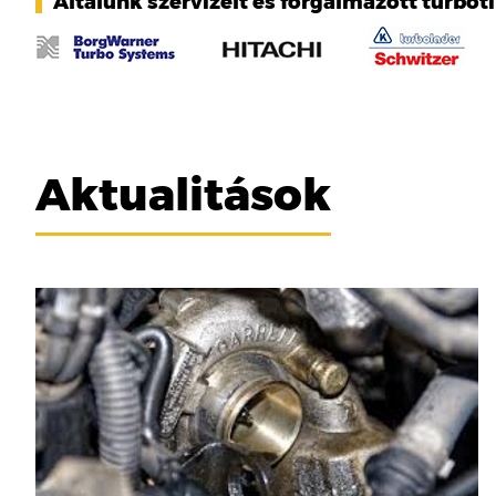
Általunk szervizelt és forgalmazott turbót
Aktualitások