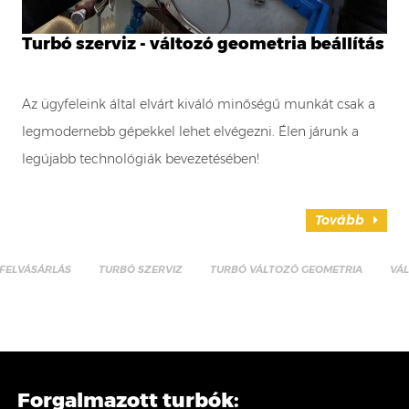
Turbó szerviz - változó geometria beállítás
Az ügyfeleink által elvárt kiváló minőségű munkát csak a
legmodernebb gépekkel lehet elvégezni. Élen járunk a
legújabb technológiák bevezetésében!
Tovább
FELVÁSÁRLÁS
TURBÓ SZERVIZ
TURBÓ VÁLTOZÓ GEOMETRIA
VÁ
Forgalmazott turbók: