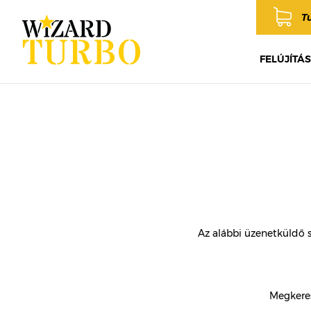
T
FELÚJÍTÁS
Az alábbi üzenetküldő 
Megkeres