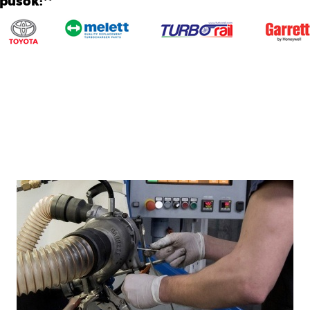
ípusok:**