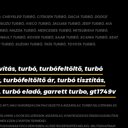
Ó
,
CHRYSLER TURBÓ
,
CITROEN TURBÓ
,
DACIA TURBÓ
,
DODGE
ISUZU TURBÓ
,
IVECO TURBÓ
,
JAGUAR TURBÓ
,
JEEP TURBÓ
,
KIA
URBÓ
,
MAZDA TURBÓ
,
MERCEDES TURBÓ
,
MITSUBISHI TURBÓ
,
ENAULT TURBÓ
,
ROVER TURBÓ
,
SAAB TURBÓ
,
SCANIA TURBÓ
,
SEAT
 TURBÓ
,
SUZUKI TURBÓ
,
TATA TURBÓ
,
TOYOTA TURBÓ
,
vítás, turbó, turbófeltöltő, turbó
 turbófeltöltő ár, turbó tisztítás,
, turbó eladó, garrett turbo, gt1749v
NG KFT.) MAGYARORSZÁGON PIACVEZETŐ A KIZÁRÓLAG TURBÓ FELÚJÍTÁSRA ÉS
ÓLUMOK, LOGÓK ÉS LEÍRÁSOK, KIZÁRÓLAG HIVATKOZÁSI ÉS ÖSSZEHASONLÍTÁSI
RMÉK EZEN GYÁRTÓK TERMÉKEI.
ÁLTOZÁSÁNAK FÜGGVÉNYÉBEN, ELŐZETES ÉRTESÍTÉS NÉLKÜL VÁLTOZHATNAK!