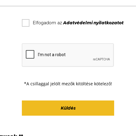
Elfogadom az
Adatvédelmi nyilatkozat
ot
*A csillaggal jelölt mezők kitöltése kötelező!