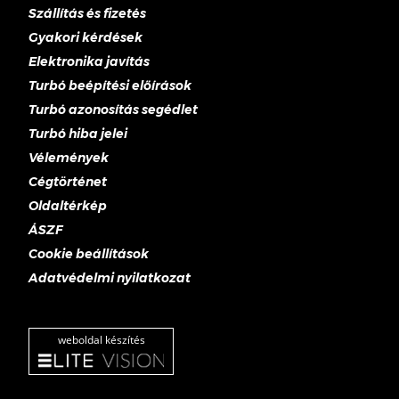
Szállítás és fizetés
Gyakori kérdések
Elektronika javítás
Turbó beépítési előírások
Turbó azonosítás segédlet
Turbó hiba jelei
Vélemények
Cégtörténet
Oldaltérkép
ÁSZF
Cookie beállítások
Adatvédelmi nyilatkozat
weboldal készítés