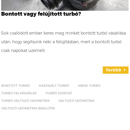
Bontott vagy felújított turbó?
Sok csalódott ember keres meg minket bontott turbó vásárlása
után, hogy segítsünk neki a felújításban, mert a bontott turbó
csak napokat üzemelt.
Tovább
BONTOTT TURBÓ
HASZNÁLT TURBÓ
HIBÁS TURBÓ
TURBÓ FELVÁSÁRLÁS
TURBÓ SZERVIZ
TURBÓ VÁLTOZÓ GEOMETRIA
VÁLTOZÓ GEOMETRIA
VÁLTOZÓ GEOMETRIA BEÁLLÍTÁS