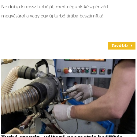
Ne dobja ki rossz turbóját, mert cégünk készpénzért
megvásárolja vagy egy új turbó árába beszámítja!
Tovább