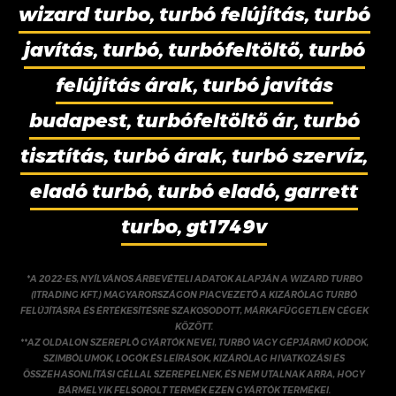
wizard turbo, turbó felújítás, turbó
javítás, turbó, turbófeltöltő, turbó
felújítás árak, turbó javítás
budapest, turbófeltöltő ár, turbó
tisztítás, turbó árak, turbó szervíz,
eladó turbó, turbó eladó, garrett
turbo, gt1749v
*A 2022-ES, NYÍLVÁNOS ÁRBEVÉTELI ADATOK ALAPJÁN A WIZARD TURBO
(ITRADING KFT.) MAGYARORSZÁGON PIACVEZETŐ A KIZÁRÓLAG TURBÓ
FELÚJÍTÁSRA ÉS ÉRTÉKESÍTÉSRE SZAKOSODOTT, MÁRKAFÜGGETLEN CÉGEK
KÖZÖTT.
**AZ OLDALON SZEREPLŐ GYÁRTÓK NEVEI, TURBÓ VAGY GÉPJÁRMŰ KÓDOK,
SZIMBÓLUMOK, LOGÓK ÉS LEÍRÁSOK, KIZÁRÓLAG HIVATKOZÁSI ÉS
ÖSSZEHASONLÍTÁSI CÉLLAL SZEREPELNEK, ÉS NEM UTALNAK ARRA, HOGY
BÁRMELYIK FELSOROLT TERMÉK EZEN GYÁRTÓK TERMÉKEI.