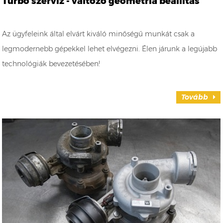
Turbó szerviz - változó geometria beállítás
Az ügyfeleink által elvárt kiváló minőségű munkát csak a
legmodernebb gépekkel lehet elvégezni. Élen járunk a legújabb
technológiák bevezetésében!
Tovább