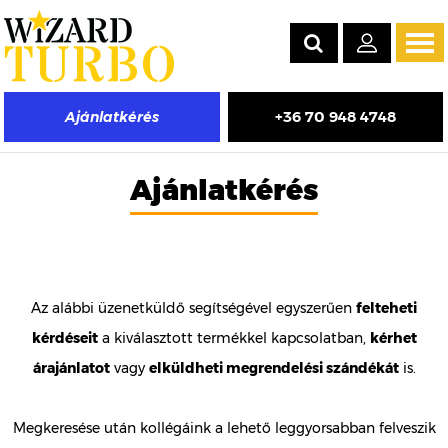
Tog
navi
+36 70 948 4748
Ajánlatkérés
Ajánlatkérés
Az alábbi üzenetküldő segítségével egyszerűen
felteheti
kérdéseit
a kiválasztott termékkel kapcsolatban,
kérhet
árajánlatot
vagy
elküldheti megrendelési szándékát
is.
Megkeresése után kollégáink a lehető leggyorsabban felveszik