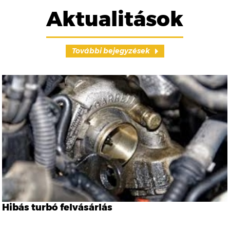
Aktualitások
További bejegyzések
Hibás turbó felvásárlás