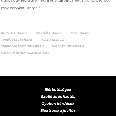
után, hogy segítsünk neki a felújításban, mert a bontott turbó
csak napokat üzemelt.
BONTOTT TURBÓ
HASZNÁLT TURBÓ
HIBÁS TURBÓ
TURBÓ FELVÁSÁRLÁS
TURBÓ SZERVIZ
TURBÓ VÁLTOZÓ GEOMETRIA
VÁLTOZÓ GEOMETRIA
VÁLTOZÓ GEOMETRIA BEÁLLÍTÁS
Elérhetőségek
Szállítás és fizetés
Gyakori kérdések
Elektronika javítás