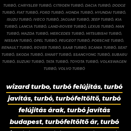
TURBÓ
,
CHRYSLER TURBÓ
,
CITROEN TURBÓ
,
DACIA TURBÓ
,
DODGE
TURBÓ
,
FIAT TURBÓ
,
FORD TURBÓ
,
HONDA TURBÓ
,
HYUNDAI TURBÓ
,
ISUZU TURBÓ
,
IVECO TURBÓ
,
JAGUAR TURBÓ
,
JEEP TURBÓ
,
KIA
TURBÓ
,
LANCIA TURBÓ
,
LAND-ROVER TURBÓ
,
LEXUS TURBÓ
,
MAN
TURBÓ
,
MAZDA TURBÓ
,
MERCEDES TURBÓ
,
MITSUBISHI TURBÓ
,
NISSAN TURBÓ
,
OPEL TURBÓ
,
PEUGEOT TURBÓ
,
PORSCHE TURBÓ
,
RENAULT TURBÓ
,
ROVER TURBÓ
,
SAAB TURBÓ
,
SCANIA TURBÓ
,
SEAT
TURBÓ
,
SKODA TURBÓ
,
SMART TURBÓ
,
SSANGYONG TURBÓ
,
SUBARU
TURBÓ
,
SUZUKI TURBÓ
,
TATA TURBÓ
,
TOYOTA TURBÓ
,
VOLKSWAGEN
TURBÓ
,
VOLVO TURBÓ
wizard turbo, turbó felújítás, turbó
javítás, turbó, turbófeltöltő, turbó
felújítás árak, turbó javítás
budapest, turbófeltöltő ár, turbó