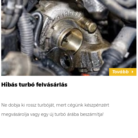
Tovább
Hibás turbó felvásárlás
Ne dobja ki rossz turbóját, mert cégünk készpénzért
megvásárolja vagy egy új turbó árába beszámítja!