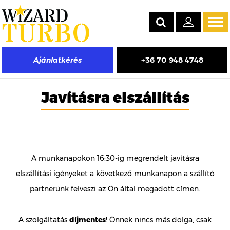
Tog
navi
+36 70 948 4748
Ajánlatkérés
Javításra elszállítás
A munkanapokon 16:30-ig megrendelt javításra
elszállítási igényeket a következő munkanapon a szállító
partnerünk felveszi az Ön által megadott címen.
A szolgáltatás
díjmentes
! Önnek nincs más dolga, csak