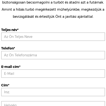
biztonságosan becsomagolni a turbót és átadni azt a futárnak.
Amint a hibás turbó megérkezett műhelyünkbe, megkezdjük a
bevizsgálását és értesítjük Önt a javítási ajánlattal.
Teljes név*
Telefon*
E-mail cím*
Cím*