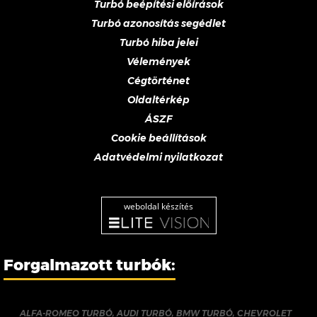
Turbó beépítési előírások
Turbó azonosítás segédlet
Turbó hiba jelei
Vélemények
Cégtörténet
Oldaltérkép
ÁSZF
Cookie beállítások
Adatvédelmi nyilatkozat
weboldal készítés
Forgalmazott turbók:
ALFA-ROMEO TURBÓ
,
AUDI TURBÓ
,
BMW TURBÓ
,
CHEVROLET