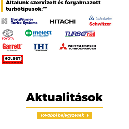
Általunk szervizelt és forgalmazott
turbótípusok:**
Aktualitások
További bejegyzések